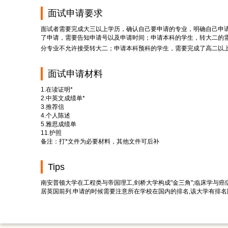
面试申请要求
面试者需要完成大三以上学历，确认自己要申请的专业，明确自己申
了申请，需要告知申请号以及申请时间；申请本科的学生，转大二的
分专业不允许接受转大二；申请本科预科的学生，需要完成了高二以
面试申请材料
1.在读证明*
2.中英文成绩单*
3.推荐信
4.个人陈述
5.雅思成绩单
11.护照
备注：打*文件为必要材料，其他文件可后补
Tips
南安普顿大学在工程类与帝国理工,剑桥大学构成"金三角";临床学与
居英国前列.申请的时候需要注意所在学校在国内的排名,该大学有排名